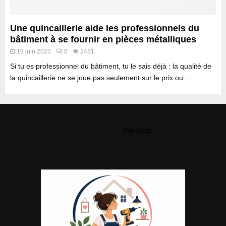
e
e
s
p
e
o
Une quincaillerie aide les professionnels du
t
u
bâtiment à se fournir en pièces métalliques
i
r
19 juin 2023
0
2451
n
v
n
Si tu es professionnel du bâtiment, tu le sais déjà : la qualité de
o
o
s
la quincaillerie ne se joue pas seulement sur le prix ou...
v
p
a
r
t
This message appears for Admin Users only:
o
i
Please fill the Instagram Access Token. You can get Instagram Access
j
o
Token by go to
this page
e
n
t
s
s
p
d
o
e
u
m
r
e
l
n
’
u
i
i