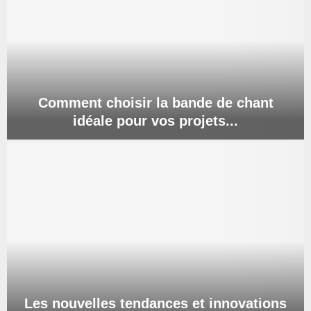
s
a
v
o
i
r
s
Comment choisir la bande de chant
u
idéale pour vos projets...
r
l
C
a
o
l
m
o
m
c
e
a
n
t
t
i
c
o
h
n
o
d
i
e
Les nouvelles tendances et innovations
s
b