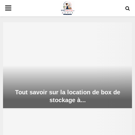
PRIMARY
MENU
oud
Tout savoir sur la location de box de
stockage à...
T
o
u
t