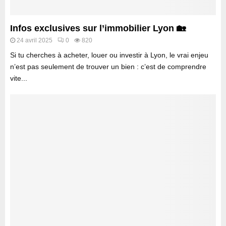
é
b
s
c
i
o
u
l
n
Infos exclusives sur l’immobilier Lyon 🏡
r
-
e
24 avril 2025
0
820
i
h
n
s
Si tu cherches à acheter, louer ou investir à Lyon, le vrai enjeu
o
S
e
n’est pas seulement de trouver un bien : c’est de comprendre
m
e
z
e
vite...
i
v
e
n
o
n
e
t
l
-
r
i
e
e
g
t
m
n
-
a
e
M
i
?
a
s
r
o
n
n
e
d
è
?
s