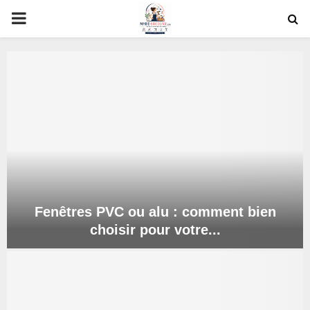
PRIMARY
MENU
oud
Fenêtres PVC ou alu : comment bien
choisir pour votre...
F
e
n
ê