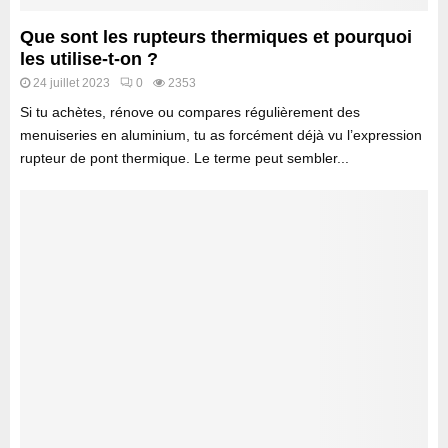
a
Que sont les rupteurs thermiques et pourquoi
u
les utilise-t-on ?
j
o
24 juillet 2023
0
2353
u
Si tu achètes, rénove ou compares régulièrement des
r
menuiseries en aluminium, tu as forcément déjà vu l’expression
d
rupteur de pont thermique. Le terme peut sembler...
’
h
u
i