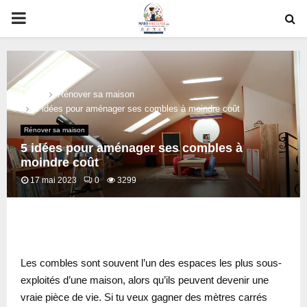
PRIMARY
MENU
Home
Rénover sa maison
5 idées pour aménager ses combles à moindre coût
Rénover sa maison
5 idées pour aménager ses combles à
moindre coût
17 mai 2023
0
3299
oud
Les combles sont souvent l’un des espaces les plus sous-
exploités d’une maison, alors qu’ils peuvent devenir une
vraie pièce de vie. Si tu veux gagner des mètres carrés