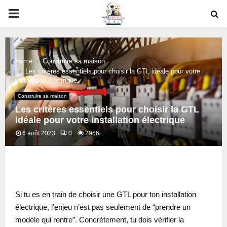
PRIMARY
MENU
Home
Construire sa maison
Les critères essentiels pour choisir la GTL idéale pour votre
installation électrique
Construire sa maison
Les critères essentiels pour choisir la GTL
idéale pour votre installation électrique
6 août 2023
0
2966
oud
Si tu es en train de choisir une GTL pour ton installation
électrique, l’enjeu n’est pas seulement de “prendre un
modèle qui rentre”. Concrètement, tu dois vérifier la