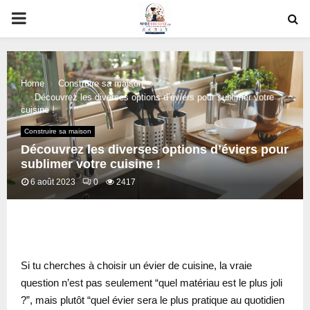
PRIMARY
MENU
Home
Construire sa maison
Découvrez les diverses options d’éviers pour sublimer votre
cuisine !
Construire sa maison
Découvrez les diverses options d’éviers pour
sublimer votre cuisine !
6 août 2023
0
2417
oud
Si tu cherches à choisir un évier de cuisine, la vraie
question n’est pas seulement “quel matériau est le plus joli
?”, mais plutôt “quel évier sera le plus pratique au quotidien