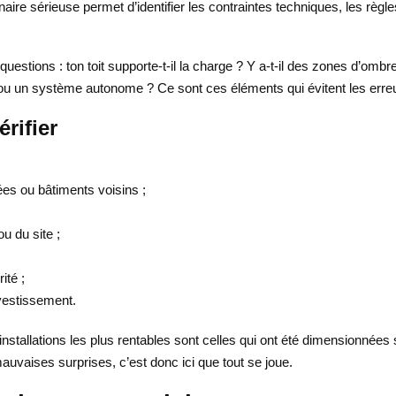
ire sérieuse permet d’identifier les contraintes techniques, les règles
estions : ton toit supporte-t-il la charge ? Y a-t-il des zones d’ombre
ou un système autonome ? Ce sont ces éléments qui évitent les erre
rifier
s ou bâtiments voisins ;
u du site ;
ité ;
nvestissement.
nstallations les plus rentables sont celles qui ont été dimensionnées
auvaises surprises, c’est donc ici que tout se joue.