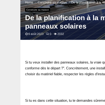
Home
Construire sa maison
De la planification à la 
Construire sa maison
De la planification à la 
panneaux solaires
6 août 2023
0
2032
Si tu veux installer des panneaux solaires, la vraie 
conforme dès le départ ?”. Concrètement, une installa
choisir du matériel fiable, respecter les règles d’in
Si tu es dans cette situation, tu te demandes sûremen