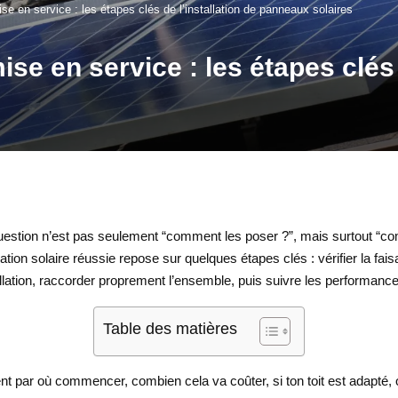
mise en service : les étapes clés de l’installation de panneaux solaires
mise en service : les étapes clés 
question n’est pas seulement “comment les poser ?”, mais surtout “com
tion solaire réussie repose sur quelques étapes clés : vérifier la fai
stallation, raccorder proprement l’ensemble, puis suivre les performan
Table des matières
t par où commencer, combien cela va coûter, si ton toit est adapté, ou