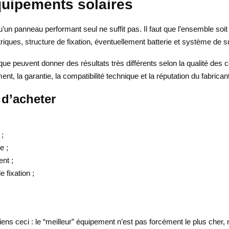
équipements solaires
u’un panneau performant seul ne suffit pas. Il faut que l’ensemble soi
riques, structure de fixation, éventuellement batterie et système de s
tique peuvent donner des résultats très différents selon la qualité d
t, la garantie, la compatibilité technique et la réputation du fabricant
 d’acheter
 ;
e ;
ent ;
 fixation ;
iens ceci : le “meilleur” équipement n’est pas forcément le plus cher, m