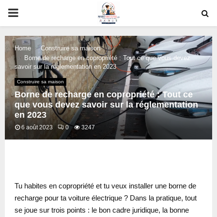
PRIMARY
MENU
Home
Construire sa maison
Borne de recharge en copropriété : Tout ce que vous devez
savoir sur la réglementation en 2023
Construire sa maison
Borne de recharge en copropriété : Tout ce
que vous devez savoir sur la réglementation
en 2023
6 août 2023
0
3247
oud
Tu habites en copropriété et tu veux installer une borne de
recharge pour ta voiture électrique ? Dans la pratique, tout
se joue sur trois points : le bon cadre juridique, la bonne